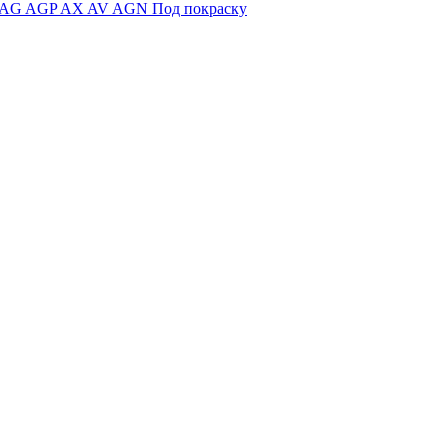
AG
AGP
AX
AV
AGN
Под покраску