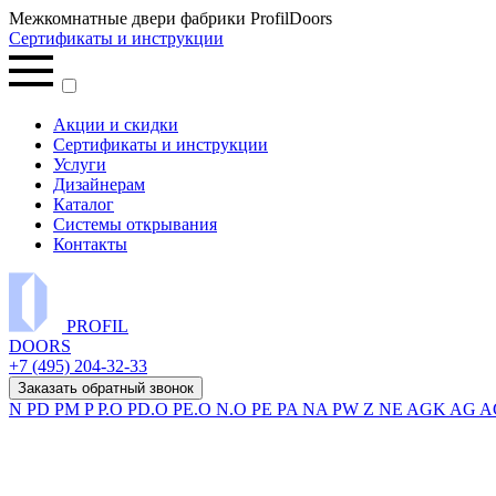
Межкомнатные двери фабрики ProfilDoors
Сертификаты и инструкции
Акции и скидки
Сертификаты и инструкции
Услуги
Дизайнерам
Каталог
Системы открывания
Контакты
PROFIL
DOORS
+7 (495) 204-32-33
Заказать обратный звонок
N
PD
PM
P
P.O
PD.O
PE.O
N.O
PE
PA
NA
PW
Z
NE
AGK
AG
A