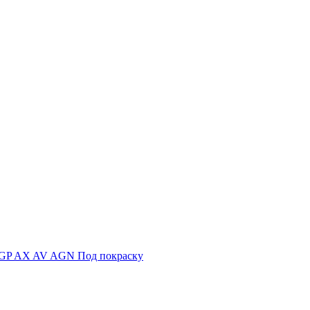
GP
AX
AV
AGN
Под покраску