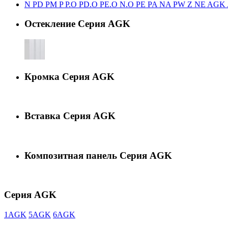
N
PD
PM
P
P.O
PD.O
PE.O
N.O
PE
PA
NA
PW
Z
NE
AGK
Остекление Серия AGK
Кромка Серия AGK
Вставка Серия AGK
Композитная панель Серия AGK
Серия AGK
1AGK
5AGK
6AGK