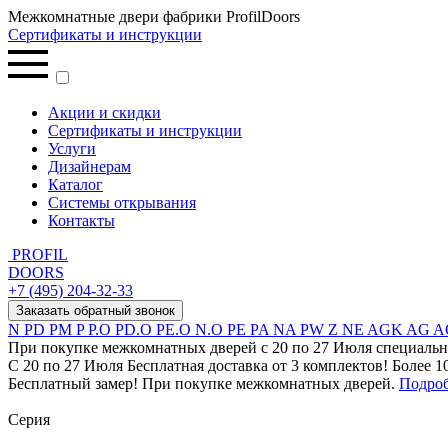
Межкомнатные двери фабрики ProfilDoors
Сертификаты и инструкции
Акции и скидки
Сертификаты и инструкции
Услуги
Дизайнерам
Каталог
Системы открывания
Контакты
PROFIL
DOORS
+7 (495) 204-32-33
Заказать обратный звонок
N
PD
PM
P
P.O
PD.O
PE.O
N.O
PE
PA
NA
PW
Z
NE
AGK
AG
A
При покупке межкомнатных дверей c 20 по 27 Июля специальн
С 20 по 27 Июля Бесплатная доставка от 3 комплектов! Более 1
Бесплатный замер! При покупке межкомнатных дверей.
Подро
Серия