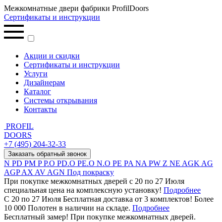
Межкомнатные двери фабрики ProfilDoors
Сертификаты и инструкции
Акции и скидки
Сертификаты и инструкции
Услуги
Дизайнерам
Каталог
Системы открывания
Контакты
PROFIL
DOORS
+7 (495) 204-32-33
Заказать обратный звонок
N
PD
PM
P
P.O
PD.O
PE.O
N.O
PE
PA
NA
PW
Z
NE
AGK
AG
AGP
AX
AV
AGN
Под покраску
При покупке межкомнатных дверей c 20 по 27 Июля
специальная цена на комплексную установку!
Подробнее
С 20 по 27 Июля Бесплатная доставка от 3 комплектов! Более
10 000 Полотен в наличии на складе.
Подробнее
Бесплатный замер! При покупке межкомнатных дверей.