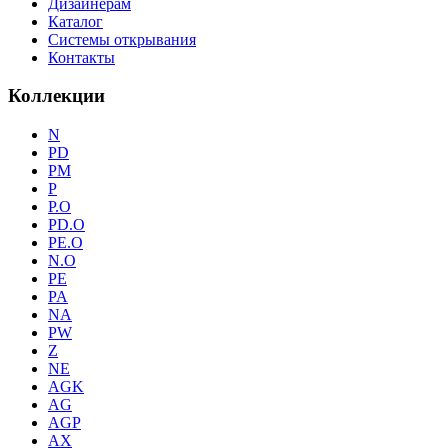
Дизайнерам
Каталог
Системы открывания
Контакты
Коллекции
N
PD
PM
P
P.O
PD.O
PE.O
N.O
PE
PA
NA
PW
Z
NE
AGK
AG
AGP
AX