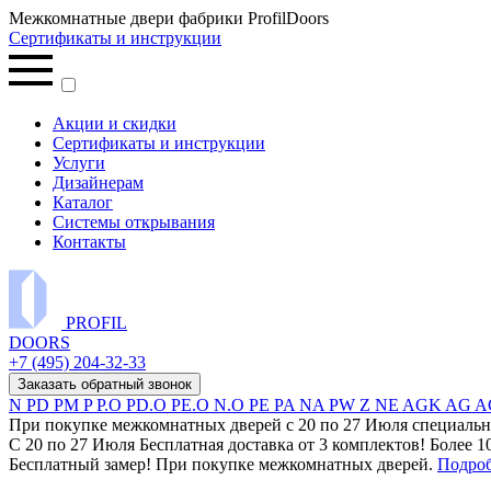
Межкомнатные двери фабрики ProfilDoors
Сертификаты и инструкции
Акции и скидки
Сертификаты и инструкции
Услуги
Дизайнерам
Каталог
Системы открывания
Контакты
PROFIL
DOORS
+7 (495) 204-32-33
Заказать обратный звонок
N
PD
PM
P
P.O
PD.O
PE.O
N.O
PE
PA
NA
PW
Z
NE
AGK
AG
A
При покупке межкомнатных дверей c 20 по 27 Июля специальн
С 20 по 27 Июля Бесплатная доставка от 3 комплектов! Более 1
Бесплатный замер! При покупке межкомнатных дверей.
Подро