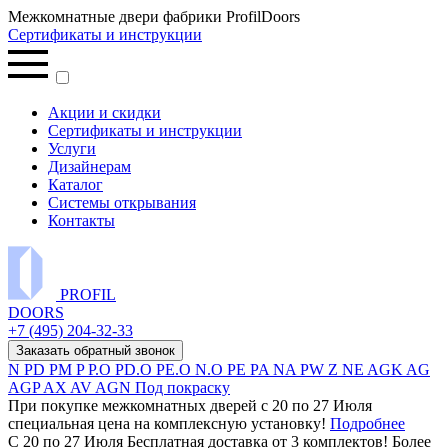
Межкомнатные двери фабрики ProfilDoors
Сертификаты и инструкции
Акции и скидки
Сертификаты и инструкции
Услуги
Дизайнерам
Каталог
Системы открывания
Контакты
PROFIL
DOORS
+7 (495) 204-32-33
Заказать обратный звонок
N
PD
PM
P
P.O
PD.O
PE.O
N.O
PE
PA
NA
PW
Z
NE
AGK
AG
AGP
AX
AV
AGN
Под покраску
При покупке межкомнатных дверей c 20 по 27 Июля
специальная цена на комплексную установку!
Подробнее
С 20 по 27 Июля Бесплатная доставка от 3 комплектов! Более