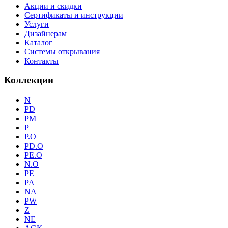
Акции и скидки
Сертификаты и инструкции
Услуги
Дизайнерам
Каталог
Системы открывания
Контакты
Коллекции
N
PD
PM
P
P.O
PD.O
PE.O
N.O
PE
PA
NA
PW
Z
NE