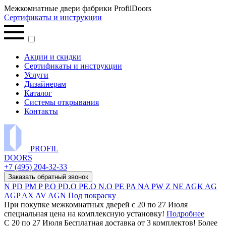
Межкомнатные двери фабрики ProfilDoors
Сертификаты и инструкции
Акции и скидки
Сертификаты и инструкции
Услуги
Дизайнерам
Каталог
Системы открывания
Контакты
PROFIL
DOORS
+7 (495) 204-32-33
Заказать обратный звонок
N
PD
PM
P
P.O
PD.O
PE.O
N.O
PE
PA
NA
PW
Z
NE
AGK
AG
AGP
AX
AV
AGN
Под покраску
При покупке межкомнатных дверей c 20 по 27 Июля
специальная цена на комплексную установку!
Подробнее
С 20 по 27 Июля Бесплатная доставка от 3 комплектов! Более