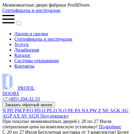
Межкомнатные двери фабрики ProfilDoors
Сертификаты и инструкции
Акции и скидки
Сертификаты и инструкции
Услуги
Дизайнерам
Каталог
Системы открывания
Контакты
PROFIL
DOORS
+7 (495) 204-32-33
Заказать обратный звонок
N
PD
PM
P
P.O
PD.O
PE.O
N.O
PE
PA
NA
PW
Z
NE
AGK
AG
AGP
AX
AV
AGN
Под покраску
При покупке межкомнатных дверей c 20 по 27 Июля
специальная цена на комплексную установку!
Подробнее
С 20 по 27 Июля Бесплатная доставка от 3 комплектов! Более