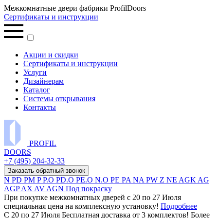
Межкомнатные двери фабрики ProfilDoors
Сертификаты и инструкции
Акции и скидки
Сертификаты и инструкции
Услуги
Дизайнерам
Каталог
Системы открывания
Контакты
PROFIL
DOORS
+7 (495) 204-32-33
Заказать обратный звонок
N
PD
PM
P
P.O
PD.O
PE.O
N.O
PE
PA
NA
PW
Z
NE
AGK
AG
AGP
AX
AV
AGN
Под покраску
При покупке межкомнатных дверей c 20 по 27 Июля
специальная цена на комплексную установку!
Подробнее
С 20 по 27 Июля Бесплатная доставка от 3 комплектов! Более