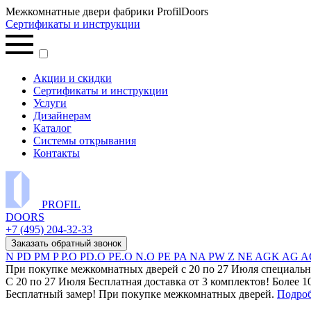
Межкомнатные двери фабрики ProfilDoors
Сертификаты и инструкции
Акции и скидки
Сертификаты и инструкции
Услуги
Дизайнерам
Каталог
Системы открывания
Контакты
PROFIL
DOORS
+7 (495) 204-32-33
Заказать обратный звонок
N
PD
PM
P
P.O
PD.O
PE.O
N.O
PE
PA
NA
PW
Z
NE
AGK
AG
A
При покупке межкомнатных дверей c 20 по 27 Июля специальн
С 20 по 27 Июля Бесплатная доставка от 3 комплектов! Более 1
Бесплатный замер! При покупке межкомнатных дверей.
Подро