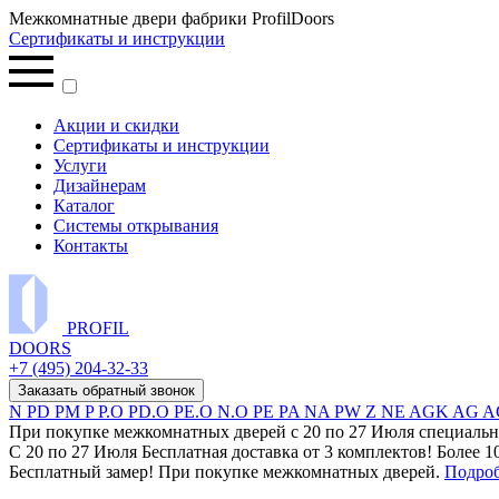
Межкомнатные двери фабрики ProfilDoors
Сертификаты и инструкции
Акции и скидки
Сертификаты и инструкции
Услуги
Дизайнерам
Каталог
Системы открывания
Контакты
PROFIL
DOORS
+7 (495) 204-32-33
Заказать обратный звонок
N
PD
PM
P
P.O
PD.O
PE.O
N.O
PE
PA
NA
PW
Z
NE
AGK
AG
A
При покупке межкомнатных дверей c 20 по 27 Июля специальн
С 20 по 27 Июля Бесплатная доставка от 3 комплектов! Более 1
Бесплатный замер! При покупке межкомнатных дверей.
Подро