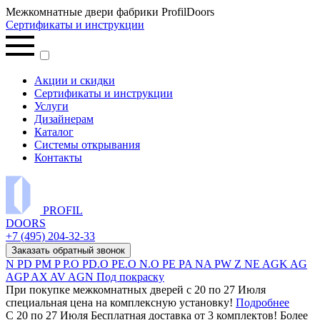
Межкомнатные двери фабрики ProfilDoors
Сертификаты и инструкции
Акции и скидки
Сертификаты и инструкции
Услуги
Дизайнерам
Каталог
Системы открывания
Контакты
PROFIL
DOORS
+7 (495) 204-32-33
Заказать обратный звонок
N
PD
PM
P
P.O
PD.O
PE.O
N.O
PE
PA
NA
PW
Z
NE
AGK
AG
AGP
AX
AV
AGN
Под покраску
При покупке межкомнатных дверей c 20 по 27 Июля
специальная цена на комплексную установку!
Подробнее
С 20 по 27 Июля Бесплатная доставка от 3 комплектов! Более