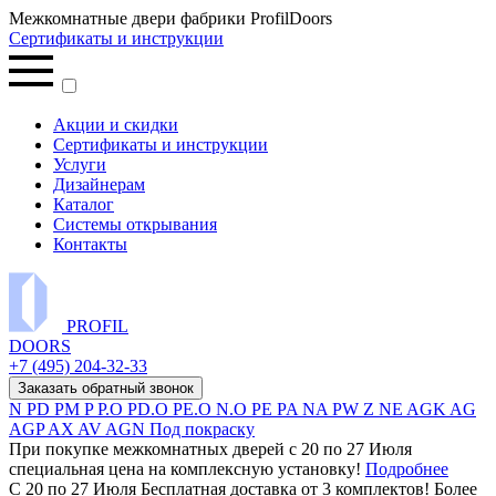
Межкомнатные двери фабрики ProfilDoors
Сертификаты и инструкции
Акции и скидки
Сертификаты и инструкции
Услуги
Дизайнерам
Каталог
Системы открывания
Контакты
PROFIL
DOORS
+7 (495) 204-32-33
Заказать обратный звонок
N
PD
PM
P
P.O
PD.O
PE.O
N.O
PE
PA
NA
PW
Z
NE
AGK
AG
AGP
AX
AV
AGN
Под покраску
При покупке межкомнатных дверей c 20 по 27 Июля
специальная цена на комплексную установку!
Подробнее
С 20 по 27 Июля Бесплатная доставка от 3 комплектов! Более