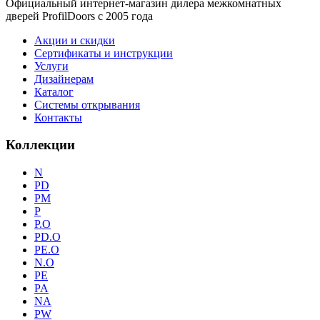
Официальный интернет-магазин дилера межкомнатных
дверей ProfilDoors c 2005 года
Акции и скидки
Сертификаты и инструкции
Услуги
Дизайнерам
Каталог
Системы открывания
Контакты
Коллекции
N
PD
PM
P
P.O
PD.O
PE.O
N.O
PE
PA
NA
PW