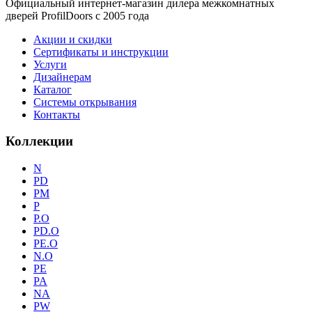
Официальный интернет-магазин дилера межкомнатных
дверей ProfilDoors c 2005 года
Акции и скидки
Сертификаты и инструкции
Услуги
Дизайнерам
Каталог
Системы открывания
Контакты
Коллекции
N
PD
PM
P
P.O
PD.O
PE.O
N.O
PE
PA
NA
PW