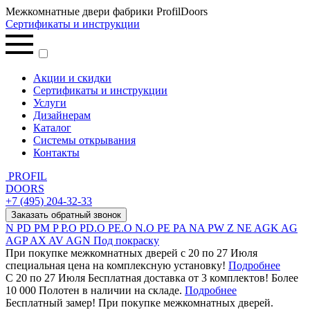
Межкомнатные двери фабрики ProfilDoors
Сертификаты и инструкции
Акции и скидки
Сертификаты и инструкции
Услуги
Дизайнерам
Каталог
Системы открывания
Контакты
PROFIL
DOORS
+7 (495) 204-32-33
Заказать обратный звонок
N
PD
PM
P
P.O
PD.O
PE.O
N.O
PE
PA
NA
PW
Z
NE
AGK
AG
AGP
AX
AV
AGN
Под покраску
При покупке межкомнатных дверей c 20 по 27 Июля
специальная цена на комплексную установку!
Подробнее
С 20 по 27 Июля Бесплатная доставка от 3 комплектов! Более
10 000 Полотен в наличии на складе.
Подробнее
Бесплатный замер! При покупке межкомнатных дверей.