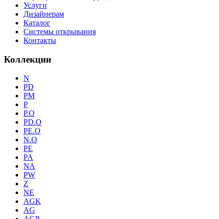
Услуги
Дизайнерам
Каталог
Системы открывания
Контакты
Коллекции
N
PD
PM
P
P.O
PD.O
PE.O
N.O
PE
PA
NA
PW
Z
NE
AGK
AG
AGP