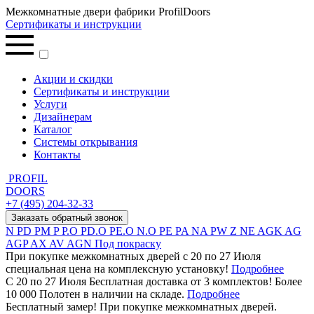
Межкомнатные двери фабрики ProfilDoors
Сертификаты и инструкции
Акции и скидки
Сертификаты и инструкции
Услуги
Дизайнерам
Каталог
Системы открывания
Контакты
PROFIL
DOORS
+7 (495) 204-32-33
Заказать обратный звонок
N
PD
PM
P
P.O
PD.O
PE.O
N.O
PE
PA
NA
PW
Z
NE
AGK
AG
AGP
AX
AV
AGN
Под покраску
При покупке межкомнатных дверей c 20 по 27 Июля
специальная цена на комплексную установку!
Подробнее
С 20 по 27 Июля Бесплатная доставка от 3 комплектов! Более
10 000 Полотен в наличии на складе.
Подробнее
Бесплатный замер! При покупке межкомнатных дверей.