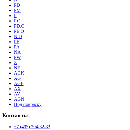
PD
PM
P
P.O
PD.O
PE.O
N.O
PE
PA
NA
PW
Z
NE
AGK
AG
AGP
AX
AV
AGN
Под покраску
Контакты
+7 (495) 204-32-33