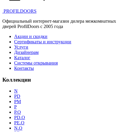
PROFILDOORS
Официальный интернет-магазин дилера межкомнатных
дверей ProfilDoors c 2005 года
Акции и скидки
Сертификаты и инструкции
Услуги
Дизайнерам
Каталог
Системы открывания
Контакты
Коллекции
N
PD
PM
P
P.O
PD.O
PE.O
N.O