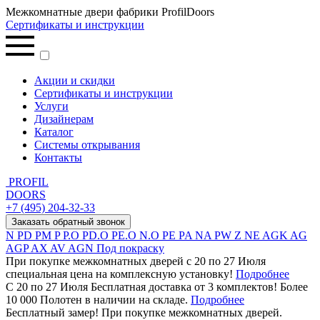
Межкомнатные двери фабрики ProfilDoors
Сертификаты и инструкции
Акции и скидки
Сертификаты и инструкции
Услуги
Дизайнерам
Каталог
Системы открывания
Контакты
PROFIL
DOORS
+7 (495) 204-32-33
Заказать обратный звонок
N
PD
PM
P
P.O
PD.O
PE.O
N.O
PE
PA
NA
PW
Z
NE
AGK
AG
AGP
AX
AV
AGN
Под покраску
При покупке межкомнатных дверей c 20 по 27 Июля
специальная цена на комплексную установку!
Подробнее
С 20 по 27 Июля Бесплатная доставка от 3 комплектов! Более
10 000 Полотен в наличии на складе.
Подробнее
Бесплатный замер! При покупке межкомнатных дверей.