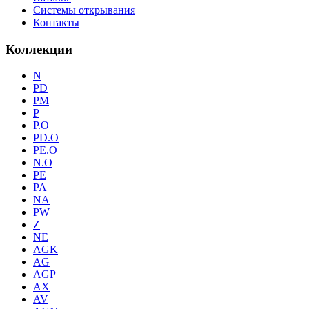
Системы открывания
Контакты
Коллекции
N
PD
PM
P
P.O
PD.O
PE.O
N.O
PE
PA
NA
PW
Z
NE
AGK
AG
AGP
AX
AV