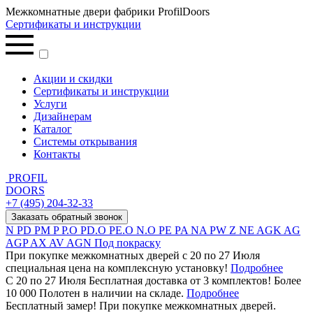
Межкомнатные двери фабрики ProfilDoors
Сертификаты и инструкции
Акции и скидки
Сертификаты и инструкции
Услуги
Дизайнерам
Каталог
Системы открывания
Контакты
PROFIL
DOORS
+7 (495) 204-32-33
Заказать обратный звонок
N
PD
PM
P
P.O
PD.O
PE.O
N.O
PE
PA
NA
PW
Z
NE
AGK
AG
AGP
AX
AV
AGN
Под покраску
При покупке межкомнатных дверей c 20 по 27 Июля
специальная цена на комплексную установку!
Подробнее
С 20 по 27 Июля Бесплатная доставка от 3 комплектов! Более
10 000 Полотен в наличии на складе.
Подробнее
Бесплатный замер! При покупке межкомнатных дверей.