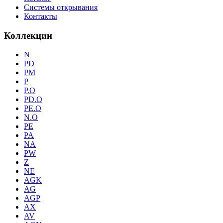
Системы открывания
Контакты
Коллекции
N
PD
PM
P
P.O
PD.O
PE.O
N.O
PE
PA
NA
PW
Z
NE
AGK
AG
AGP
AX
AV