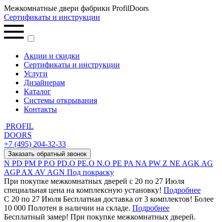
Межкомнатные двери фабрики ProfilDoors
Сертификаты и инструкции
Акции и скидки
Сертификаты и инструкции
Услуги
Дизайнерам
Каталог
Системы открывания
Контакты
PROFIL
DOORS
+7 (495) 204-32-33
Заказать обратный звонок
N
PD
PM
P
P.O
PD.O
PE.O
N.O
PE
PA
NA
PW
Z
NE
AGK
AG
AGP
AX
AV
AGN
Под покраску
При покупке межкомнатных дверей c 20 по 27 Июля
специальная цена на комплексную установку!
Подробнее
С 20 по 27 Июля Бесплатная доставка от 3 комплектов! Более
10 000 Полотен в наличии на складе.
Подробнее
Бесплатный замер! При покупке межкомнатных дверей.