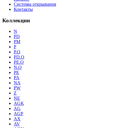
Системы открывания
Контакты
Коллекции
N
PD
PM
P
P.O
PD.O
PE.O
N.O
PE
PA
NA
PW
Z
NE
AGK
AG
AGP
AX
AV