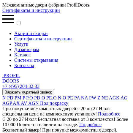
Межкомнатные двери фабрики ProfilDoors
Сертификаты и инструкции
Акции и скидки
Сертификаты и инструкции
Услуги
Дизайнерам
Каталог
Системы открывания
Контакты
PROFIL
DOORS
+7 (495) 204-32-33
Заказать обратный звонок
N
PD
PM
P
P.O
PD.O
PE.O
N.O
PE
PA
NA
PW
Z
NE
AGK
AG
AGP
AX
AV
AGN
Под покраску
При покупке межкомнатных дверей c 20 по 27 Июля
специальная цена на комплексную установку!
Подробнее
С 20 по 27 Июля Бесплатная доставка от 3 комплектов! Более
10 000 Полотен в наличии на складе.
Подробнее
Бесплатный замер! При покупке межкомнатных дверей.