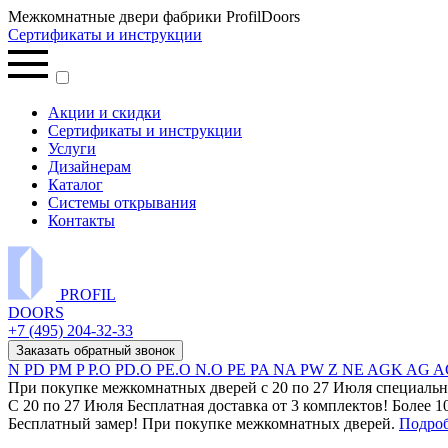
Межкомнатные двери фабрики ProfilDoors
Сертификаты и инструкции
Акции и скидки
Сертификаты и инструкции
Услуги
Дизайнерам
Каталог
Системы открывания
Контакты
PROFIL
DOORS
+7 (495) 204-32-33
Заказать обратный звонок
N
PD
PM
P
P.O
PD.O
PE.O
N.O
PE
PA
NA
PW
Z
NE
AGK
AG
A
При покупке межкомнатных дверей c 20 по 27 Июля специальн
С 20 по 27 Июля Бесплатная доставка от 3 комплектов! Более 1
Бесплатный замер! При покупке межкомнатных дверей.
Подро